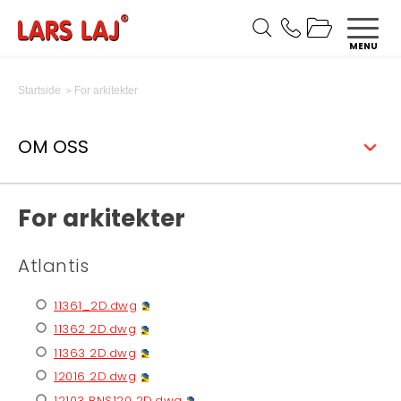
MENU
For arkitekter
Startside
OM OSS
For arkitekter
Atlantis
11361_2D.dwg
11362 2D.dwg
11363 2D.dwg
12016 2D.dwg
12103 BNS120 2D.dwg