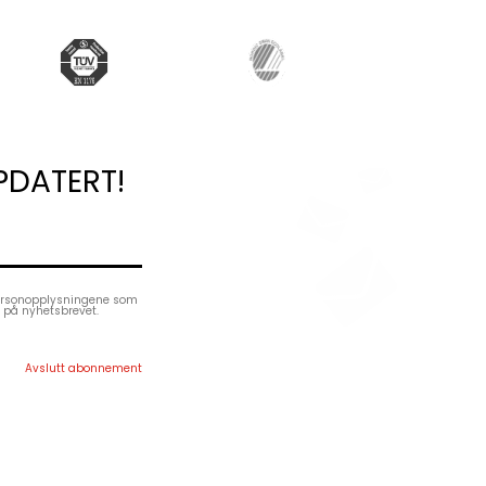
PDATERT!
ersonopplysningene som
e på nyhetsbrevet.