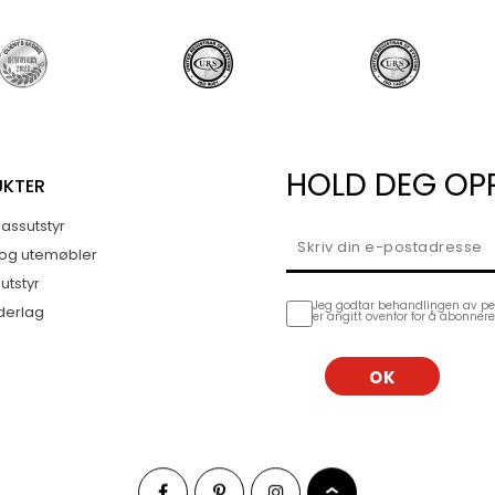
HOLD DEG OP
UKTER
assutstyr
 og utemøbler
utstyr
Jeg godtar behandlingen av p
derlag
er angitt ovenfor for å abonner