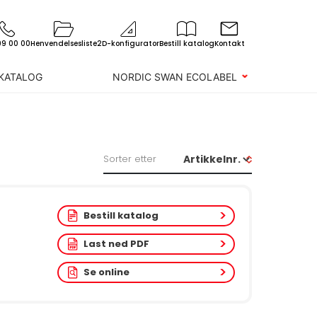
99 00 00
Henvendelsesliste
2D-konfigurator
Bestill katalog
Kontakt
 KATALOG
NORDIC SWAN ECOLABEL
Sorter etter
Bestill katalog
Last ned PDF
Se online