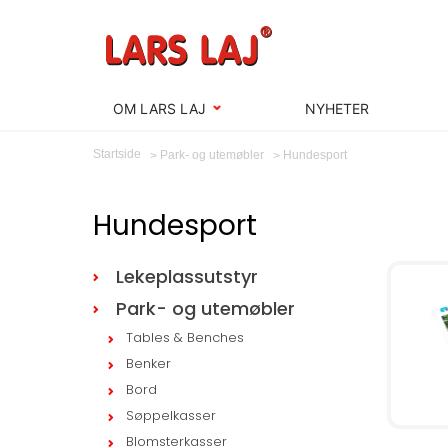
OM LARS LAJ
NYHETER
Startside
Hundesport
Park- og utemøbler
Hundesport
Lekeplassutstyr
Park- og utemøbler
Tables & Benches
Benker
Bord
Søppelkasser
Blomsterkasser