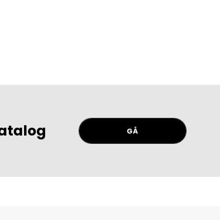
atalog
GÅ