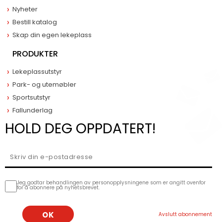
Nyheter
Bestill katalog
Skap din egen lekeplass
PRODUKTER
Lekeplassutstyr
Park- og utemøbler
Sportsutstyr
Fallunderlag
HOLD DEG OPPDATERT!
Jeg godtar behandlingen av personopplysningene som er angitt ovenfor
for å abonnere på nyhetsbrevet.