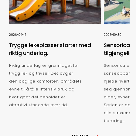
2026-04-17
2025-10-30
Trygge lekeplasser starter med
Sensorica: 
riktig underlag.
tilgjengelig
Riktig underlag er grunnlaget for
Sensorica er e
trygg lek og trivsel. Det avgjør
sanseapparate
den daglige komforten, områdets
hjelpe hvert b
evne til å tåle intensiv bruk, og
seg gjennom l
hvor godt det beholder et
alder, evner ell
attraktivt utseende over tid.
Serien er desig
alle sansene: s
berøring...