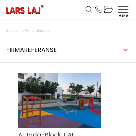
MENU
Firmareferanse
Startside
FIRMAREFERANSE
Al Jada-Block, UAE