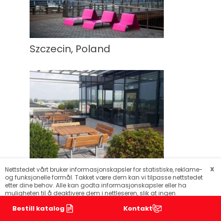
Szczecin, Poland
Arendonk, Belgium
x
Nettstedet vårt bruker informasjonskapsler for statistiske, reklame-
og funksjonelle formål. Takket være dem kan vi tilpasse nettstedet
etter dine behov. Alle kan godta informasjonskapsler eller ha
muligheten til å deaktivere dem i nettleseren, slik at ingen
informasjon blir samlet inn.
Lær hvordan du deaktiverer
Bestill katalog
Kontakt
. Vår
informasjonskapsler
Personvernregler