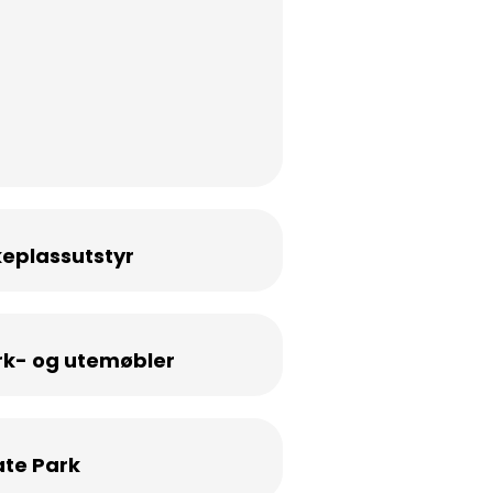
keplassutstyr
rk- og utemøbler
ate Park