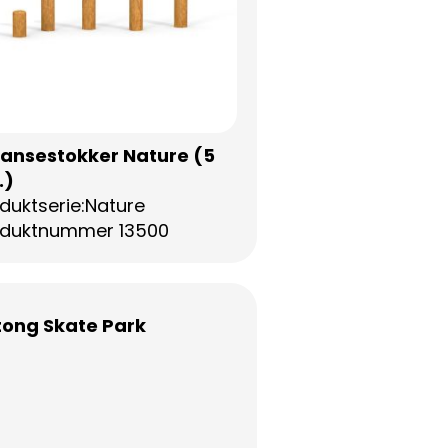
lansestokker Nature (5
.)
duktserie:Nature
oduktnummer 13500
tong Skate Park