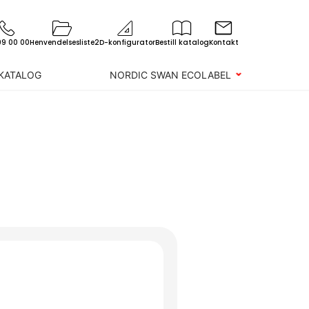
99 00 00
Henvendelsesliste
2D-konfigurator
Bestill katalog
Kontakt
 KATALOG
NORDIC SWAN ECOLABEL