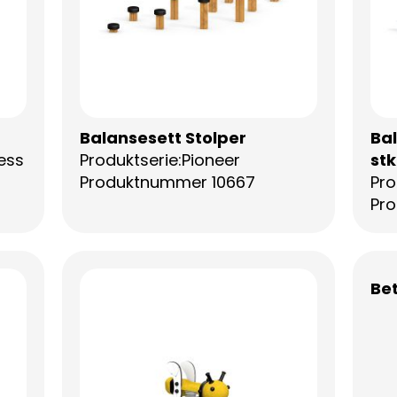
Balansesett Stolper
Ba
ess
Produktserie:Pioneer
stk
Produktnummer 10667
Pro
Pr
Be