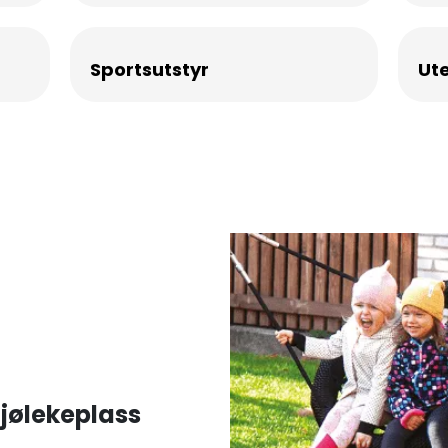
Sportsutstyr
Ute
ljølekeplass