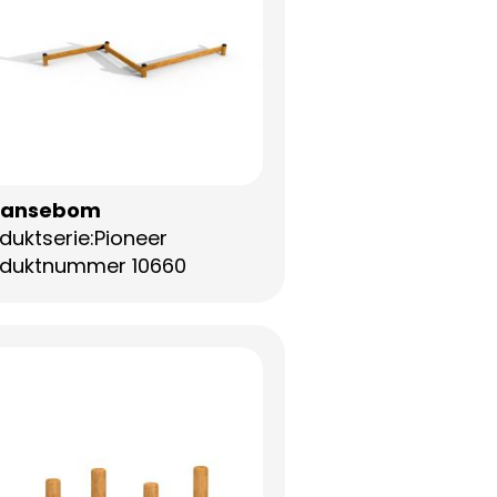
lansebom
duktserie:Pioneer
oduktnummer 10660