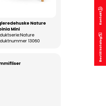
Kontakt
gleredehuske Nature
inia Mini
duktserie:Nature
Bestill katalog
oduktnummer 13060
mmifliser