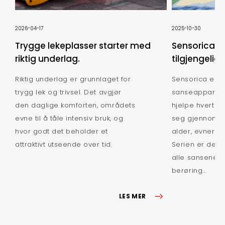
2026-04-17
2025-10-30
Trygge lekeplasser starter med
Sensorica: 
riktig underlag.
tilgjengelig
Riktig underlag er grunnlaget for
Sensorica er e
trygg lek og trivsel. Det avgjør
sanseapparate
den daglige komforten, områdets
hjelpe hvert b
evne til å tåle intensiv bruk, og
seg gjennom l
hvor godt det beholder et
alder, evner ell
attraktivt utseende over tid.
Serien er desig
alle sansene: s
berøring...
LES MER