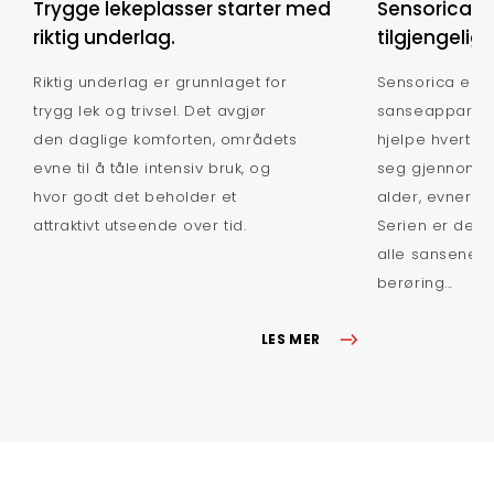
Trygge lekeplasser starter med
Sensorica: 
riktig underlag.
tilgjengelig
Riktig underlag er grunnlaget for
Sensorica er e
trygg lek og trivsel. Det avgjør
sanseapparate
den daglige komforten, områdets
hjelpe hvert b
evne til å tåle intensiv bruk, og
seg gjennom l
hvor godt det beholder et
alder, evner ell
attraktivt utseende over tid.
Serien er desig
alle sansene: s
berøring...
LES MER