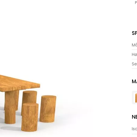
P
S
Må
H
Se
M
N
Is