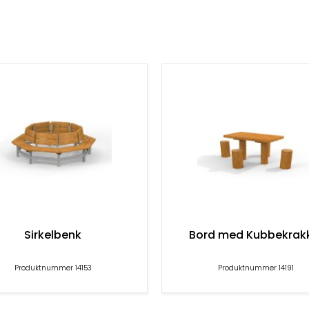
bruk over tid.
et møbelsett som står støtt og trygt i utemiljøer. Den
øyden er tilpasset for å sikre komfort for både barn
m bidrar til trygg bruk i alle aldre.
 i parker, skolegårder, barnehager og alle typer
enkelt å integrere i grønne områder og inspirerer til
tools
ett som kombinerer estetikk, funksjonalitet og
gn gjør dette til et attraktivt valg for alle som ønsker å
Sirkelbenk
Bord med Kubbekrak
ørs.
Produktnummer 14153
Produktnummer 14191