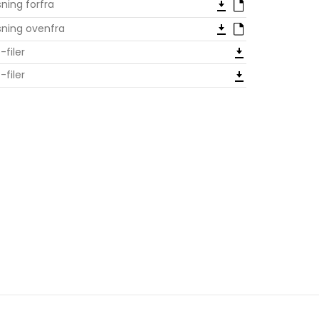
sning forfra
sning ovenfra
-filer
-filer