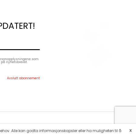
PDATERT!
ersonopplysningene som
e på nyhetsbrevet.
Nettstedsoversikt
Lars Laj over hele verden
x
 behov. Alle kan godta informasjonskapsler eller ha muligheten til å