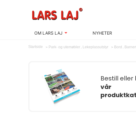
OM LARS LAJ
NYHETER
,
,
Startside
Park- og utemøbler
Lekeplassutstyr
Bord
Barne
Bestill eller
vår
produktka