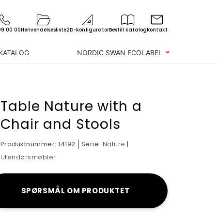
99 00 00
Henvendelsesliste
2D-konfigurator
Bestill katalog
Kontakt
 KATALOG
NORDIC SWAN ECOLABEL
Table Nature with a
Chair and Stools
Produktnummer:
14192
Serie:
|
Nature
Utendørsmøbler
SPØRSMÅL OM PRODUKTET