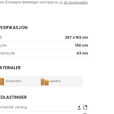
røv å beregne rekkefølgen ved hjelp av
2D-konfigurator
PESIFIKASJON
l
257 x 153 cm
øyde
130 cm
tehøyde
43 cm
ATERIALER
Robinietre
Lerketre
EDLASTINGER
ometrisk visning