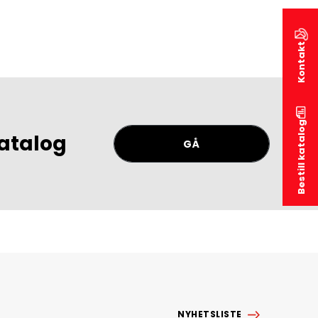
Kontakt
Bestill katalog
atalog
GÅ
NYHETSLISTE