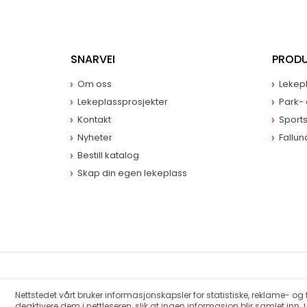
SNARVEI
PROD
Om oss
Lekepl
Lekeplassprosjekter
Park-
Kontakt
Sports
Nyheter
Fallun
Bestill katalog
Skap din egen lekeplass
© 2018 LarsLaj. Alle rettigheter forbeholdt.
Nettstedet vårt bruker informasjonskapsler for statistiske, reklame- og
deaktivere dem i nettleseren, slik at ingen informasjon blir samlet inn.