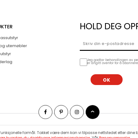
HOLD DEG OP
UKTER
assutstyr
 og utemøbler
utstyr
Jeg godtar behandlingen av p
derlag
er angitt ovenfor for å abonner
 funksjonelle formål. Takket være dem kan vi tilpasse nettstedet etter dine
. Vår
Lær hvordan du deaktiverer informasjonskapsler
Personvernregler