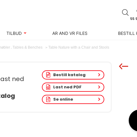
55 
TILBUD
AR AND VR FILES
BESTILL
,
Table Nature with a Chair and Stools
møbler
Tables & Benches
Bestill katalog
 last ned
Last ned PDF
talog
Se online